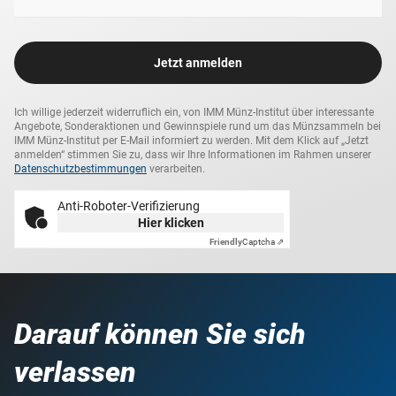
Jetzt anmelden
Ich willige jederzeit widerruflich ein, von IMM Münz-Institut über interessante
Angebote, Sonderaktionen und Gewinnspiele rund um das Münzsammeln bei
IMM Münz-Institut per E-Mail informiert zu werden. Mit dem Klick auf „Jetzt
anmelden“ stimmen Sie zu, dass wir Ihre Informationen im Rahmen unserer
Datenschutzbestimmungen
verarbeiten.
Anti-Roboter-Verifizierung
Hier klicken
Friendly
Captcha ⇗
Darauf können Sie sich
verlassen