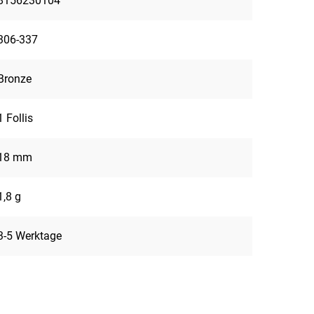
8156230104
306-337
Bronze
1 Follis
18 mm
1,8 g
3-5 Werktage