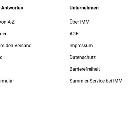
 Antworten
Unternehmen
von A-Z
Über IMM
agen
AGB
 um den Versand
Impressum
nd
Datenschutz
Barrierefreiheit
ormular
Sammler-Service bei IMM