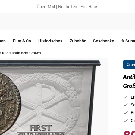
Über IMM
Neuheiten
Frei Haus
men
Film & Co
Historisches
Zubehör
Geschenke
% Summ
von Konstantin dem Großen
Einz
Anti
Gro
Er
Se
Be
Gr