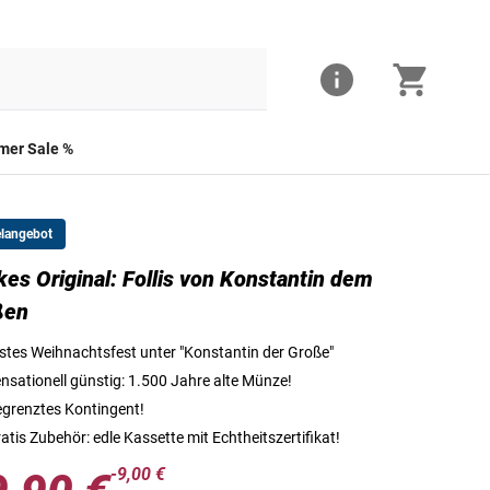
er Sale %
elangebot
kes Original: Follis von Konstantin dem
Die Vorderseite des Follis
ßen
stes Weihnachtsfest unter "Konstantin der Große"
nsationell günstig: 1.500 Jahre alte Münze!
grenztes Kontingent!
atis Zubehör: edle Kassette mit Echtheitszertifikat!
-9,00 €