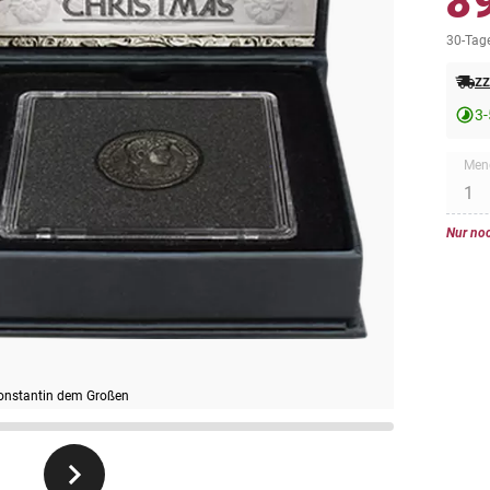
8
30-Tage
zz
3-
Men
Nur noc
 Konstantin dem Großen