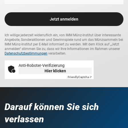
Jetzt anmelden
Ich willige jederzeit widerruflich ein, von IMM Münz-Institut über interessante
Angebote, Sonderaktionen und Gewinnspiele rund um das Münzsammeln bei
IMM Münz-Institut per E-Mail informiert zu werden. Mit dem Klick auf „Jetzt
anmelden“ stimmen Sie zu, dass wir Ihre Informationen im Rahmen unserer
Datenschutzbestimmungen
verarbeiten.
Anti-Roboter-Verifizierung
Hier klicken
Friendly
Captcha ⇗
Darauf können Sie sich
verlassen