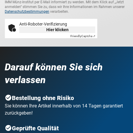
IMM Münz-Institut per E-Mail informiert zu werden. Mit dem Klick auf „Jetzt
anmelden“ stimmen Sie zu, dass wir Ihre Informationen im Rahmen unserer
Datenschutzbestimmungen
verarbeiten.
Anti-Roboter-Verifizierung
Hier klicken
Friendly
Captcha ⇗
Darauf können Sie sich
verlassen
Bestellung ohne Risiko
Sie können Ihre Artikel innerhalb von 14 Tagen garantiert
zurückgeben!
Geprüfte Qualität