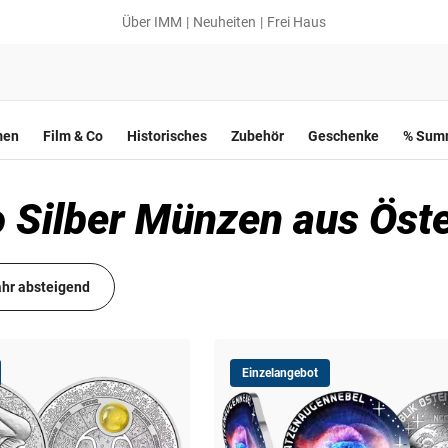
Über IMM
Neuheiten
Frei Haus
men
Film & Co
Historisches
Zubehör
Geschenke
% Summ
ro Silber Münzen aus Öst
hr absteigend
Einzelangebot