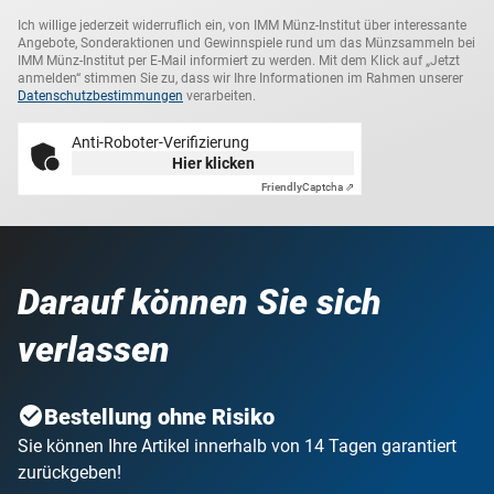
Ich willige jederzeit widerruflich ein, von IMM Münz-Institut über interessante
Angebote, Sonderaktionen und Gewinnspiele rund um das Münzsammeln bei
IMM Münz-Institut per E-Mail informiert zu werden. Mit dem Klick auf „Jetzt
anmelden“ stimmen Sie zu, dass wir Ihre Informationen im Rahmen unserer
Datenschutzbestimmungen
verarbeiten.
Anti-Roboter-Verifizierung
Hier klicken
Friendly
Captcha ⇗
Darauf können Sie sich
verlassen
Bestellung ohne Risiko
Sie können Ihre Artikel innerhalb von 14 Tagen garantiert
zurückgeben!