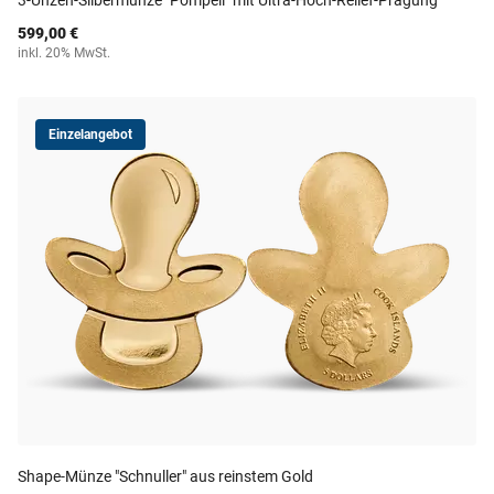
3-Unzen-Silbermünze "Pompeii" mit Ultra-Hoch-Relief-Prägung
599,00 €
inkl. 20% MwSt.
Einzelangebot
Shape-Münze "Schnuller" aus reinstem Gold