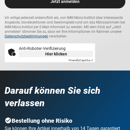
Jetzt anmelden
Ich willige jederzeit widerruflich ein, von IMM Münz-Institut über interessante
Angebote, Sonderaktionen und Gewinnspiele rund um das Münzsammeln bei
IMM Münz-Institut per E-Mail informiert zu werden. Mit dem Klick auf „Jetzt
anmelden“ stimmen Sie zu, dass wir Ihre Informationen im Rahmen unserer
Datenschutzbestimmungen
verarbeiten.
Anti-Roboter-Verifizierung
Hier klicken
Friendly
Captcha ⇗
Darauf können Sie sich
verlassen
Bestellung ohne Risiko
Sie können Ihre Artikel innerhalb von 14 Tagen garantiert