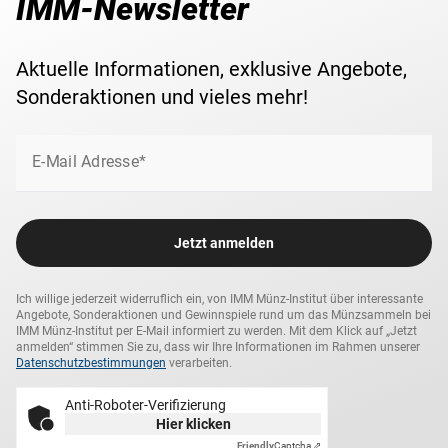
IMM-Newsletter
Aktuelle Informationen, exklusive Angebote,
Sonderaktionen und vieles mehr!
E-Mail Adresse*
Jetzt anmelden
Ich willige jederzeit widerruflich ein, von IMM Münz-Institut über interessante
Angebote, Sonderaktionen und Gewinnspiele rund um das Münzsammeln bei
IMM Münz-Institut per E-Mail informiert zu werden. Mit dem Klick auf „Jetzt
anmelden“ stimmen Sie zu, dass wir Ihre Informationen im Rahmen unserer
Datenschutzbestimmungen
verarbeiten.
Anti-Roboter-Verifizierung
Hier klicken
Friendly
Captcha ⇗