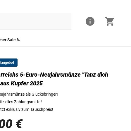
er Sale %
elangebot
rreichs 5-Euro-Neujahrsmünze "Tanz dich
Die Vorderseite der Kupfermünze
" aus Kupfer 2025
ujahrsmünze als Glücksbringer!
fizielles Zahlungsmittel!
tzt exklusiv zum Tauschpreis!
00 €