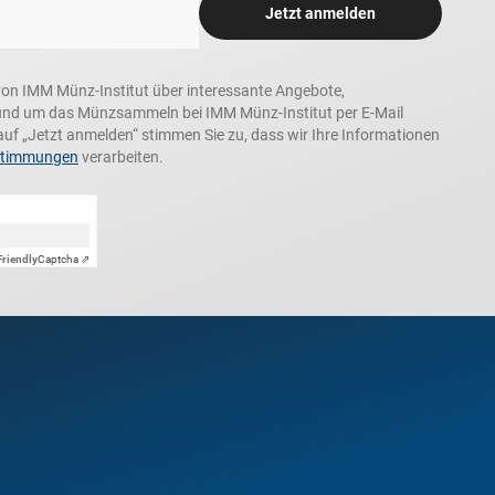
Jetzt anmelden
n, von IMM Münz-Institut über interessante Angebote,
und um das Münzsammeln bei IMM Münz-Institut per E-Mail
auf „Jetzt anmelden“ stimmen Sie zu, dass wir Ihre Informationen
stimmungen
verarbeiten.
Friendly
Captcha ⇗