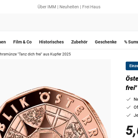
Über IMM
Neuheiten
Frei Haus
men
Film & Co
Historisches
Zubehör
Geschenke
% Summ
ahrsmünze "Tanz dich frei" aus Kupfer 2025
Einz
Öste
frei
Ne
Of
Je
5,