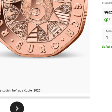
steuerfr
zz
3-
Men
Sofort 
nz dich frei" aus Kupfer 2025