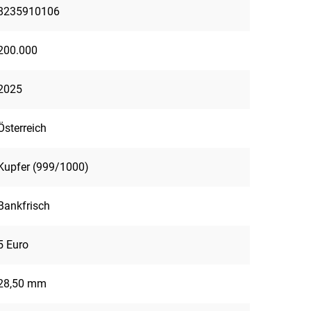
8235910106
200.000
2025
Österreich
Kupfer (999/1000)
Bankfrisch
5 Euro
28,50 mm