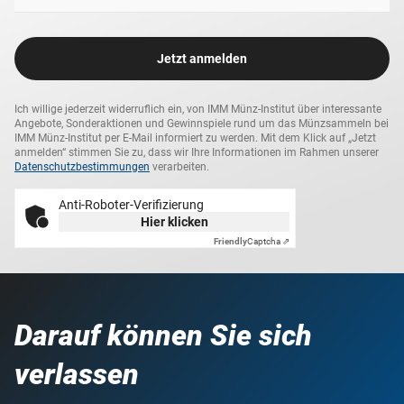
Jetzt anmelden
Ich willige jederzeit widerruflich ein, von IMM Münz-Institut über interessante
Angebote, Sonderaktionen und Gewinnspiele rund um das Münzsammeln bei
IMM Münz-Institut per E-Mail informiert zu werden. Mit dem Klick auf „Jetzt
anmelden“ stimmen Sie zu, dass wir Ihre Informationen im Rahmen unserer
Datenschutzbestimmungen
verarbeiten.
Anti-Roboter-Verifizierung
Hier klicken
Friendly
Captcha ⇗
Darauf können Sie sich
verlassen