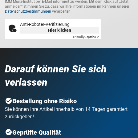
IMM Münz-Institut per E-Mail informiert zu werden. Mit dem Klick auf „Jetzt
anmelden“ stimmen Sie zu, dass wir Ihre Informationen im Rahmen unserer
Datenschutzbestimmungen
verarbeiten.
Anti-Roboter-Verifizierung
Hier klicken
Friendly
Captcha ⇗
Darauf können Sie sich
verlassen
Bestellung ohne Risiko
Sie können Ihre Artikel innerhalb von 14 Tagen garantiert
zurückgeben!
Geprüfte Qualität