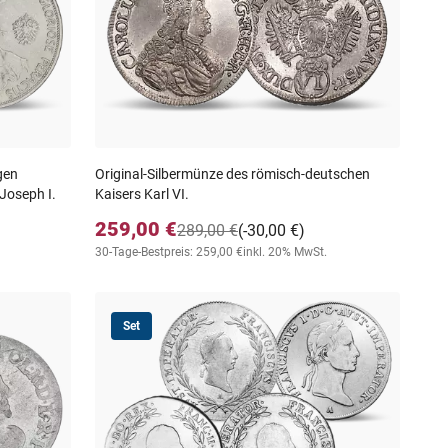
gen
Original-Silbermünze des römisch-deutschen
Joseph I.
Kaisers Karl VI.
259,00 €
289,00 €
(-30,00 €)
30-Tage-Bestpreis: 259,00 €
inkl. 20% MwSt.
Set