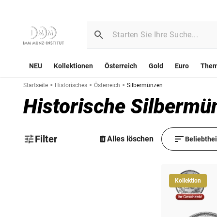
NEU
Kollektionen
Österreich
Gold
Euro
The
Startseite
>
Historisches
>
Österreich
>
Silbermünzen
Historische Silbermü
Filter
Alles löschen
Beliebthe
Kollektion