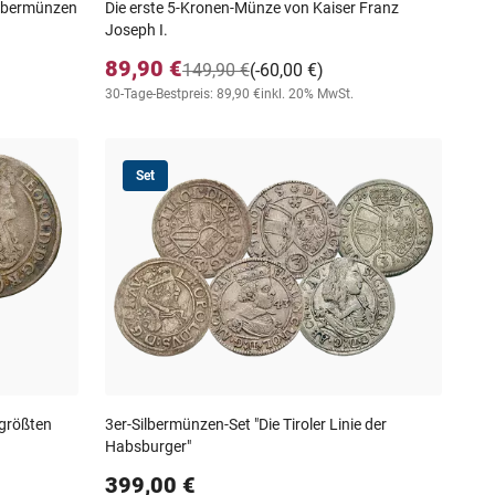
ilbermünzen
Die erste 5-Kronen-Münze von Kaiser Franz
Joseph I.
89,90 €
149,90 €
(-60,00 €)
30-Tage-Bestpreis: 89,90 €
inkl. 20% MwSt.
Set
 größten
3er-Silbermünzen-Set "Die Tiroler Linie der
Habsburger"
399,00 €