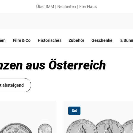
Über IMM
Neuheiten
Frei Haus
men
Film & Co
Historisches
Zubehör
Geschenke
% Summ
nzen aus Österreich
it absteigend
Set