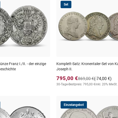
Set
nze Franz I./II. - der einzige
Komplett-Satz: Kronentaler-Set von K
Geschichte
Joseph II.
795,00 €
869,00 €
(-74,00 €)
30-Tage-Bestpreis: 795,00 €
inkl. 20% MwSt.
Einzelangebot