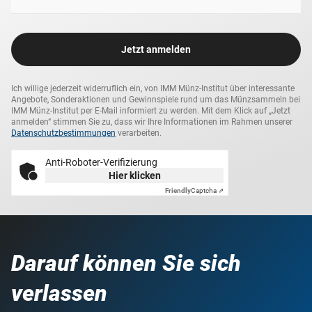
Dynastie in sehr schöner Sammlerqualität zu sichern! Sie
erhalten die historischen Silbermünzen in schützenden
Kapseln gemeinsam mit einem Echtheits-Zertifikat in
Jetzt anmelden
einem edlen Etui aus Holz.
Ich willige jederzeit widerruflich ein, von IMM Münz-Institut über interessante
Angebote, Sonderaktionen und Gewinnspiele rund um das Münzsammeln bei
IMM Münz-Institut per E-Mail informiert zu werden. Mit dem Klick auf „Jetzt
anmelden“ stimmen Sie zu, dass wir Ihre Informationen im Rahmen unserer
Datenschutzbestimmungen
verarbeiten.
Anti-Roboter-Verifizierung
Hier klicken
Friendly
Captcha ⇗
Darauf können Sie sich
verlassen