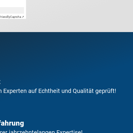
Friendly
Captcha ⇗
t
Experten auf Echtheit und Qualität geprüft!
fahrung
erer jahrzehntelangen Expertise!