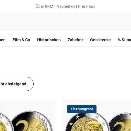
Über IMM
Neuheiten
Frei Haus
men
Film & Co
Historisches
Zubehör
Geschenke
% Summ
hr absteigend
Einzelangebot