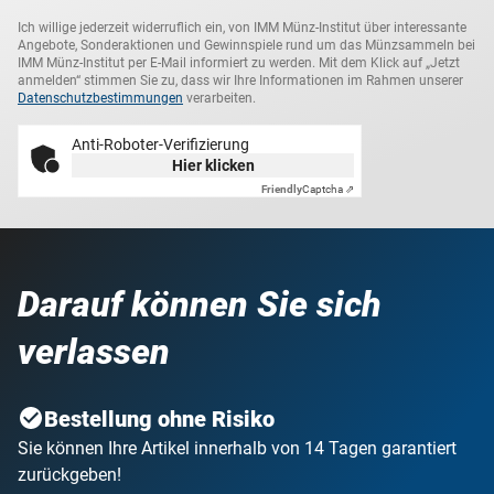
Ich willige jederzeit widerruflich ein, von IMM Münz-Institut über interessante
Angebote, Sonderaktionen und Gewinnspiele rund um das Münzsammeln bei
IMM Münz-Institut per E-Mail informiert zu werden. Mit dem Klick auf „Jetzt
anmelden“ stimmen Sie zu, dass wir Ihre Informationen im Rahmen unserer
Datenschutzbestimmungen
verarbeiten.
Anti-Roboter-Verifizierung
Hier klicken
Friendly
Captcha ⇗
Darauf können Sie sich
verlassen
Bestellung ohne Risiko
Sie können Ihre Artikel innerhalb von 14 Tagen garantiert
zurückgeben!