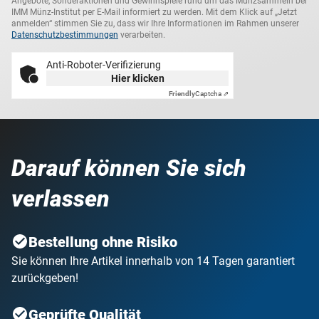
Angebote, Sonderaktionen und Gewinnspiele rund um das Münzsammeln bei
IMM Münz-Institut per E-Mail informiert zu werden. Mit dem Klick auf „Jetzt
anmelden“ stimmen Sie zu, dass wir Ihre Informationen im Rahmen unserer
Datenschutzbestimmungen
verarbeiten.
Anti-Roboter-Verifizierung
Hier klicken
Friendly
Captcha ⇗
Darauf können Sie sich
verlassen
Bestellung ohne Risiko
Sie können Ihre Artikel innerhalb von 14 Tagen garantiert
zurückgeben!
Geprüfte Qualität