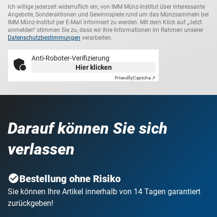
Ich willige jederzeit widerruflich ein, von IMM Münz-Institut über interessante
Angebote, Sonderaktionen und Gewinnspiele rund um das Münzsammeln bei
IMM Münz-Institut per E-Mail informiert zu werden. Mit dem Klick auf „Jetzt
anmelden“ stimmen Sie zu, dass wir Ihre Informationen im Rahmen unserer
Datenschutzbestimmungen
verarbeiten.
Anti-Roboter-Verifizierung
Hier klicken
Friendly
Captcha ⇗
Darauf können Sie sich
verlassen
Bestellung ohne Risiko
Sie können Ihre Artikel innerhalb von 14 Tagen garantiert
zurückgeben!