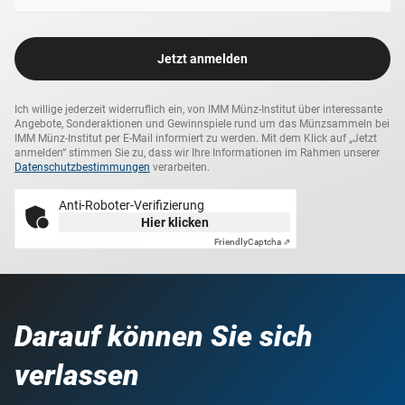
Jetzt anmelden
Ich willige jederzeit widerruflich ein, von IMM Münz-Institut über interessante
Angebote, Sonderaktionen und Gewinnspiele rund um das Münzsammeln bei
IMM Münz-Institut per E-Mail informiert zu werden. Mit dem Klick auf „Jetzt
anmelden“ stimmen Sie zu, dass wir Ihre Informationen im Rahmen unserer
Datenschutzbestimmungen
verarbeiten.
Anti-Roboter-Verifizierung
Hier klicken
Friendly
Captcha ⇗
Darauf können Sie sich
verlassen