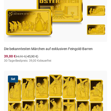
Die bekanntesten Märchen auf exklusiven Feingold-Barren
39,00 €
84,90 €
(-45,90 €)
30-Tage-Bestpreis: 39,00 €
steuerfrei
Set