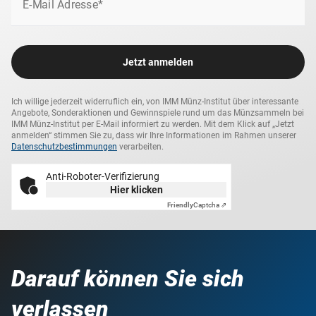
E-Mail Adresse*
Jetzt anmelden
Ich willige jederzeit widerruflich ein, von IMM Münz-Institut über interessante
Angebote, Sonderaktionen und Gewinnspiele rund um das Münzsammeln bei
IMM Münz-Institut per E-Mail informiert zu werden. Mit dem Klick auf „Jetzt
anmelden“ stimmen Sie zu, dass wir Ihre Informationen im Rahmen unserer
Datenschutzbestimmungen
verarbeiten.
Anti-Roboter-Verifizierung
Hier klicken
Friendly
Captcha ⇗
Darauf können Sie sich
verlassen