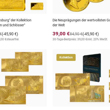
sburg" der Kollektion
Die Neuprägungen der wertvollsten 
n und Schlösser"
der Welt
39,00 €
€
(-45,90 €)
84,90 €
(-45,90 €)
,00 €
steuerfrei
30-Tage-Bestpreis: 39,00 €
inkl. 20% MwSt.
Kollektion