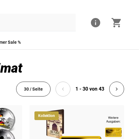
er Sale %
imat
1 - 30 von 43
30 / Seite
Kollektion