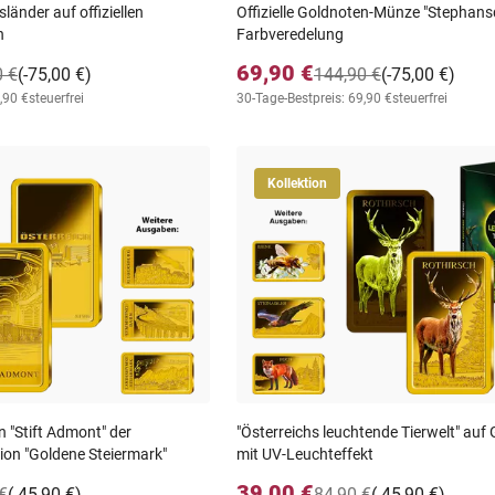
länder auf offiziellen
Offizielle Goldnoten-Münze "Stephans
n
Farbveredelung
69,90 €
0 €
(-75,00 €)
144,90 €
(-75,00 €)
,90 €
steuerfrei
30-Tage-Bestpreis: 69,90 €
steuerfrei
Kollektion
 "Stift Admont" der
"Österreichs leuchtende Tierwelt" auf
tion "Goldene Steiermark"
mit UV-Leuchteffekt
39,00 €
€
(-45,90 €)
84,90 €
(-45,90 €)