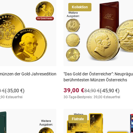
Kollektion
münzen der Gold-Jahresedition
"Das Gold der Österreicher": Neupräg
berühmtesten Münzen Österreichs
39,00 €
0 €
(-35,00 €)
84,90 €
(-45,90 €)
,90 €
steuerfrei
30-Tage-Bestpreis: 39,00 €
steuerfrei
Flatrate