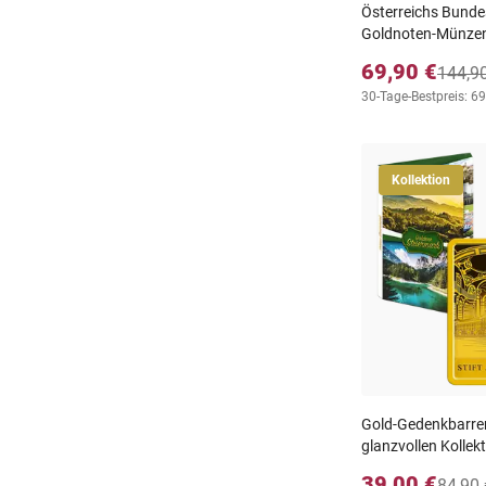
Österreichs Bundes
Goldnoten-Münze
69,90 €
144,9
30-Tage-Bestpreis: 69
Kollektion
Gold-Gedenkbarren
glanzvollen Kollek
39,00 €
84,90 