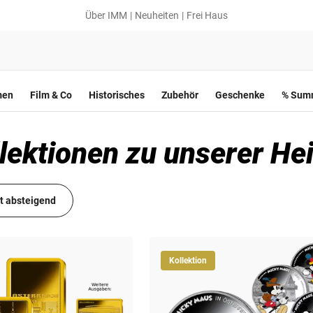
Über IMM
Neuheiten
Frei Haus
men
Film & Co
Historisches
Zubehör
Geschenke
% Summ
lektionen zu unserer He
it absteigend
Kollektion