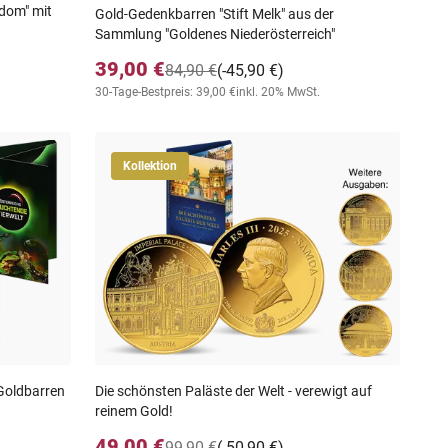
dom" mit
Gold-Gedenkbarren "Stift Melk" aus der
Sammlung "Goldenes Niederösterreich"
39,00 €
84,90 €
(-45,90 €)
30-Tage-Bestpreis: 39,00 €
inkl. 20% MwSt.
Kollektion
 Goldbarren
Die schönsten Paläste der Welt - verewigt auf
reinem Gold!
49,00 €
99,90 €
(-50,90 €)