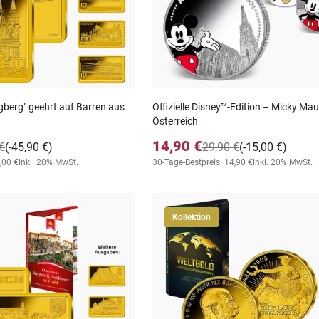
ngberg" geehrt auf Barren aus
Offizielle Disney™-Edition – Micky Mau
Österreich
14,90 €
€
(-45,90 €)
29,90 €
(-15,00 €)
,00 €
inkl. 20% MwSt.
30-Tage-Bestpreis: 14,90 €
inkl. 20% MwSt.
Kollektion