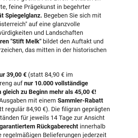
te, feine Prägekunst in begehrter
t Spiegelglanz.
Begeben Sie sich mit
terreich" auf eine glanzvolle
ürdigkeiten und Landschaften
ren "Stift Melk"
bildet den Auftakt und
zeichen, das mitten in der historischen
nur
39,00 €
(statt
84,90 €
im
treng auf
nur 10.000 vollständige
n gleich zu Beginn mehr als
45,00 €
!
n Ausgaben mit einem
Sammler-Rabatt
tt regulär
84,90 €
). Die filigran geprägten
änden für jeweils 14 Tage zur Ansicht
garantiertem Rückgaberecht
innerhalb
ie regelmäßigen Belieferungen jederzeit