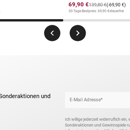
Gold (999,9/1000) in der
69,90 €
139,80 €
(-69,90 €)
! Die erste Ausgabe der Sammlung
.
30-Tage-Bestpreis: 69,90 €
steuerfrei
lt!
s mit Ihrer ersten Lieferung das
bewahrung und Präsentation. Echtheits-
ebenso ohne zusätzliche Berechnung
st weltweit auf nur 10.000 komplette
 Sonderaktionen und
E-Mail Adresse*
Ich willige jederzeit widerruflich ei
Sonderaktionen und Gewinnspiele r