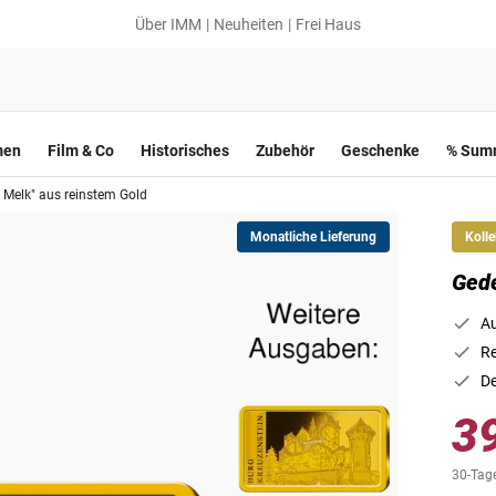
Über IMM
Neuheiten
Frei Haus
men
Film & Co
Historisches
Zubehör
Geschenke
% Summ
t Melk" aus reinstem Gold
Monatliche Lieferung
Kolle
Gede
Au
Re
De
3
30-Tage