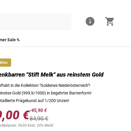
er Sale %
ktion
nkbarren "Stift Melk" aus reinstem Gold
Die Vorderseite der Startausgabe "Stift Melk"
ftakt in die Kollektion "Goldenes Niederösterreich"!
instes Gold (999,9/1000) in begehrter Barrenform!
taillierte Prägekunst auf 1/200 Unzen!
-45,90 €
9,00 €
84,90 €
-Bestpreis: 39,00 €
inkl. 20% MwSt.