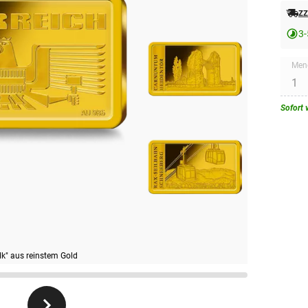
zz
3-
Men
Sofort 
lk" aus reinstem Gold