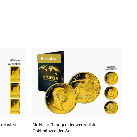
Kollektion
"Ös
Gol
39
30-T
 reinstem
Die Neuprägungen der wertvollsten
Goldmünzen der Welt