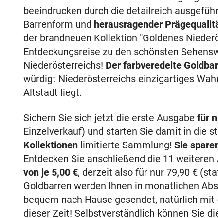
beeindrucken durch die detailreich ausgeführ
Barrenform und
herausragender Prägequalitä
der brandneuen Kollektion "Goldenes Niederös
Entdeckungsreise zu den schönsten Sehensw
Niederösterreichs!
Der farbveredelte Goldbar
würdigt Niederösterreichs einzigartiges Wahr
Altstadt liegt.
Sichern Sie sich jetzt die erste Ausgabe
für 
Einzelverkauf) und starten Sie damit in die s
Kollektionen
limitierte Sammlung!
Sie spare
Entdecken Sie anschließend die 11 weitere
von je
5,00 €
, derzeit also für nur
79,90 €
(sta
Goldbarren werden Ihnen in monatlichen Abst
bequem nach Hause gesendet, natürlich mit
dieser Zeit! Selbstverständlich können Sie d