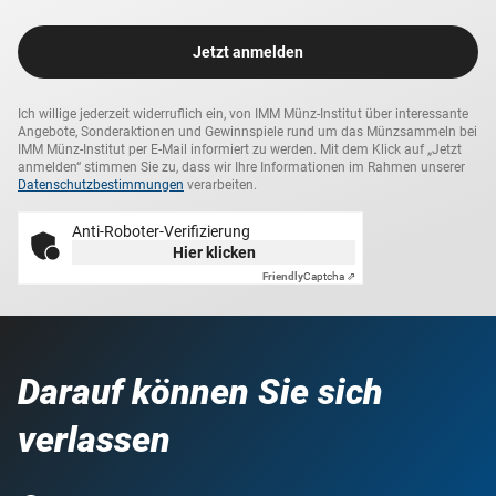
Jetzt anmelden
Ich willige jederzeit widerruflich ein, von IMM Münz-Institut über interessante
Angebote, Sonderaktionen und Gewinnspiele rund um das Münzsammeln bei
IMM Münz-Institut per E-Mail informiert zu werden. Mit dem Klick auf „Jetzt
anmelden“ stimmen Sie zu, dass wir Ihre Informationen im Rahmen unserer
Datenschutzbestimmungen
verarbeiten.
Anti-Roboter-Verifizierung
Hier klicken
Friendly
Captcha ⇗
Darauf können Sie sich
verlassen