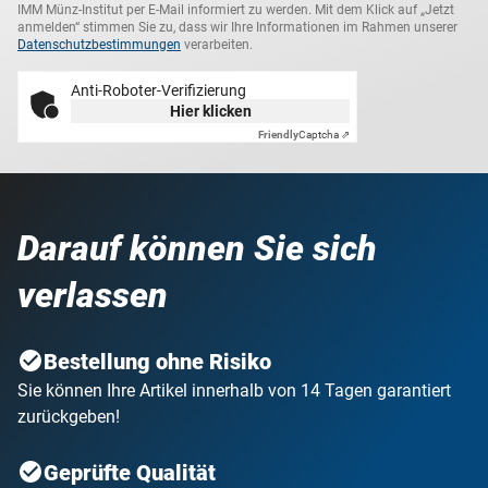
IMM Münz-Institut per E-Mail informiert zu werden. Mit dem Klick auf „Jetzt
anmelden“ stimmen Sie zu, dass wir Ihre Informationen im Rahmen unserer
Datenschutzbestimmungen
verarbeiten.
Anti-Roboter-Verifizierung
Hier klicken
Friendly
Captcha ⇗
Darauf können Sie sich
verlassen
Bestellung ohne Risiko
Sie können Ihre Artikel innerhalb von 14 Tagen garantiert
zurückgeben!
Geprüfte Qualität