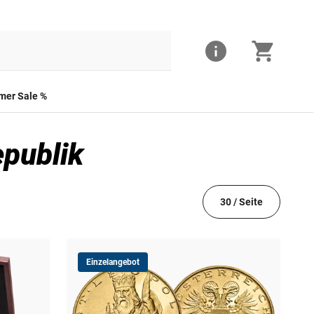
er Sale %
epublik
30 / Seite
Einzelangebot