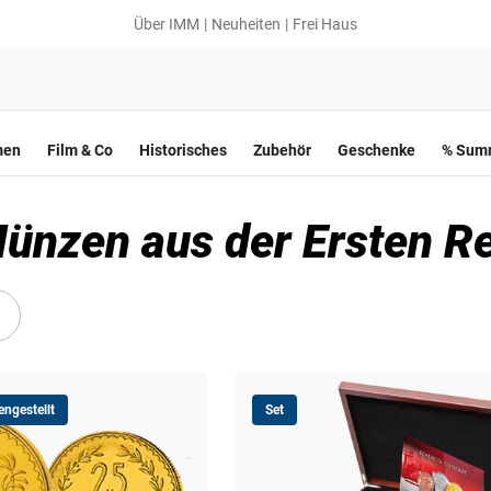
Über IMM
Neuheiten
Frei Haus
men
Film & Co
Historisches
Zubehör
Geschenke
% Summ
Münzen aus der Ersten R
ngestellt
Set