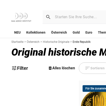
NEU
Kollektionen
Österreich
Gold
Euro
The
Startseite
>
Österreich
>
Historische Originale
>
Erste Republik
Original historische 
Filter
Alles löschen
Sortieren
Für Sie zusamme