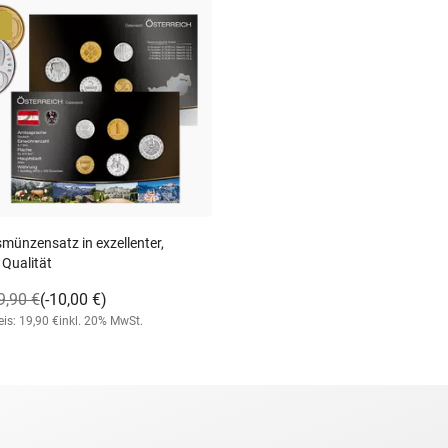
smünzensatz in exzellenter,
 Qualität
9,90 €
(-10,00 €)
is: 19,90 €
inkl. 20% MwSt.