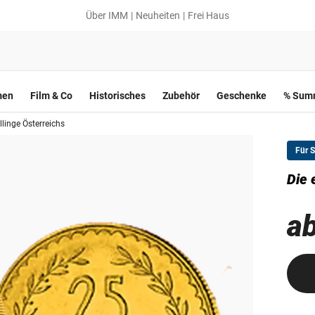
Über IMM
Neuheiten
Frei Haus
men
Film & Co
Historisches
Zubehör
Geschenke
% Summ
llinge Österreichs
Für 
Die 
ab