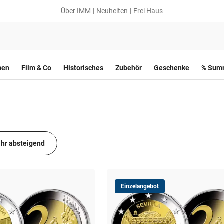
Über IMM
Neuheiten
Frei Haus
men
Film & Co
Historisches
Zubehör
Geschenke
% Summ
hr absteigend
Einzelangebot