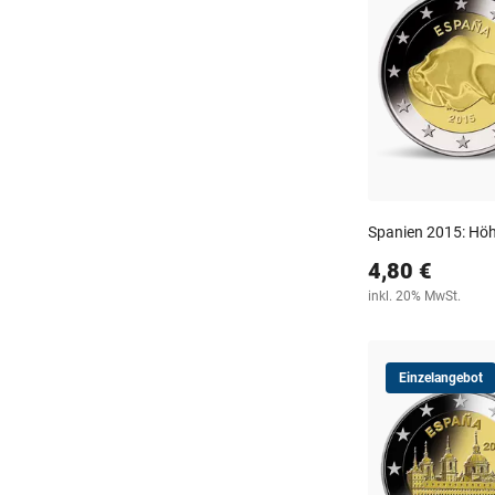
Spanien 2015: Höh
4,80 €
inkl. 20% MwSt.
Einzelangebot