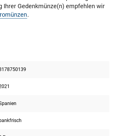
ng Ihrer Gedenkmünze(n) empfehlen wir
uromünzen
.
8178750139
2021
Spanien
bankfrisch