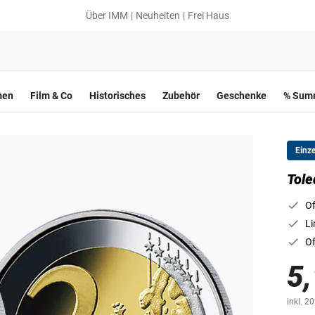
Über IMM
Neuheiten
Frei Haus
men
Film & Co
Historisches
Zubehör
Geschenke
% Summ
Einz
Tole
Of
Li
Of
5,
inkl. 2