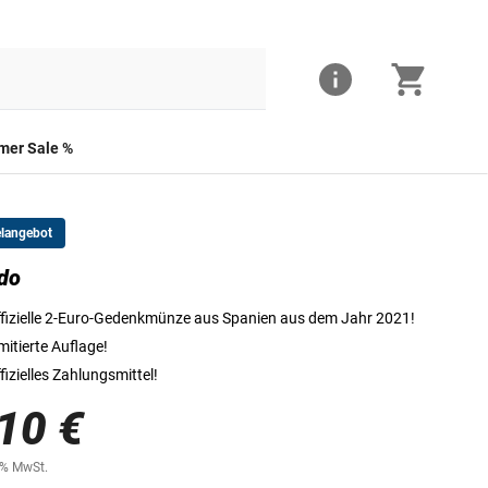
er Sale %
elangebot
do
Die Vorderseite der 2-Euro-Münze
fizielle 2-Euro-Gedenkmünze aus Spanien aus dem Jahr 2021!
mitierte Auflage!
fizielles Zahlungsmittel!
10 €
0% MwSt.