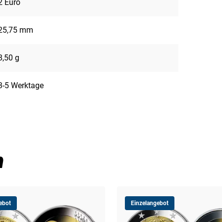
2 Euro
25,75 mm
8,50 g
3-5 Werktage
n
ebot
Einzelangebot