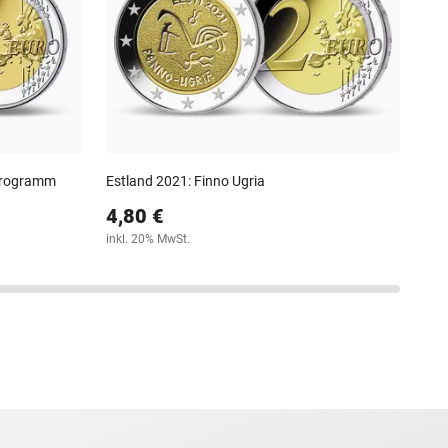
5,
inkl
Programm
Estland 2021: Finno Ugria
4,80 €
inkl. 20% MwSt.