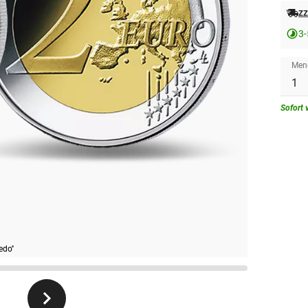
zz
3-
Men
Sofort 
edo''