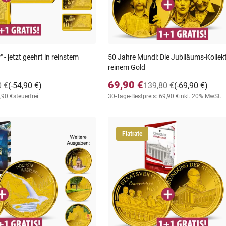
- jetzt geehrt in reinstem
50 Jahre Mundl: Die Jubiläums-Kollek
reinem Gold
69,90 €
0 €
(-54,90 €)
139,80 €
(-69,90 €)
,90 €
steuerfrei
30-Tage-Bestpreis: 69,90 €
inkl. 20% MwSt.
Flatrate