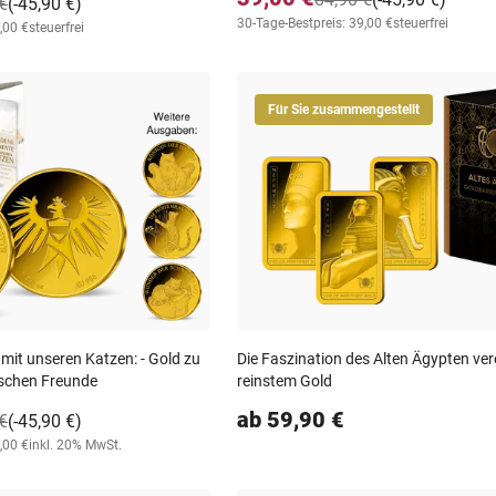
€
(-45,90 €)
30-Tage-Bestpreis: 39,00 €
steuerfrei
,00 €
steuerfrei
Für Sie zusammengestellt
it unseren Katzen: - Gold zu
Die Faszination des Alten Ägypten ver
ischen Freunde
reinstem Gold
ab 59,90 €
€
(-45,90 €)
,00 €
inkl. 20% MwSt.