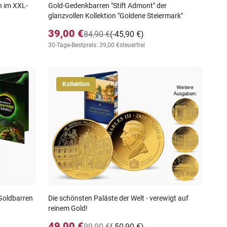
on im XXL-
Gold-Gedenkbarren "Stift Admont" der
glanzvollen Kollektion "Goldene Steiermark"
39,00 €
84,90 €
(-45,90 €)
30-Tage-Bestpreis: 39,00 €
steuerfrei
Kollektion
 Goldbarren
Die schönsten Paläste der Welt - verewigt auf
reinem Gold!
49,00 €
99,90 €
(-50,90 €)