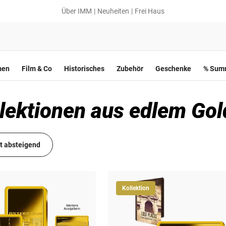
Über IMM
Neuheiten
Frei Haus
men
Film & Co
Historisches
Zubehör
Geschenke
% Summ
lektionen aus edlem Gol
it absteigend
Kollektion