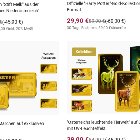
Offizielle "Harry Potter"-Gold-Kollekti
"Stift Melk" aus der
Format
s Niederösterreich"
29,90 €
89,90 €
(-60,00 €)
€
(-45,90 €)
30-Tage-Bestpreis: 39,00 €
steuerfrei
,00 €
inkl. 20% MwSt.
Kollektion
"Österreichs leuchtende Tierwelt" auf
Märchen auf exklusiven
mit UV-Leuchteffekt
39,00 €
84,90 €
(-45,90 €)