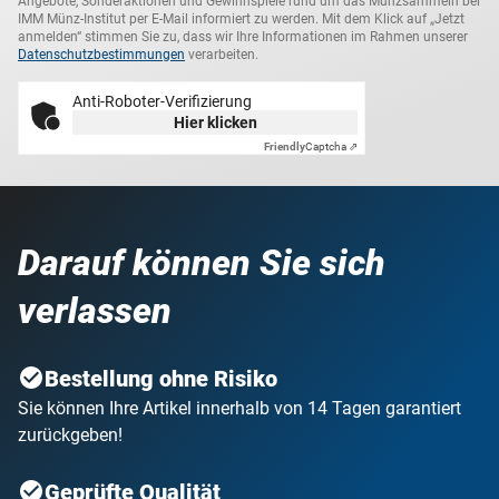
Angebote, Sonderaktionen und Gewinnspiele rund um das Münzsammeln bei
IMM Münz-Institut per E-Mail informiert zu werden. Mit dem Klick auf „Jetzt
anmelden“ stimmen Sie zu, dass wir Ihre Informationen im Rahmen unserer
Datenschutzbestimmungen
verarbeiten.
Anti-Roboter-Verifizierung
Hier klicken
Friendly
Captcha ⇗
Darauf können Sie sich
verlassen
Bestellung ohne Risiko
Sie können Ihre Artikel innerhalb von 14 Tagen garantiert
zurückgeben!
Geprüfte Qualität