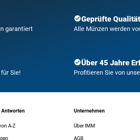
Geprüfte Qualitä
n garantiert
Alle Münzen werden von 
Über 45 Jahre Er
ür Sie!
Profitieren Sie von uns
 Antworten
Unternehmen
von A-Z
Über IMM
agen
AGB