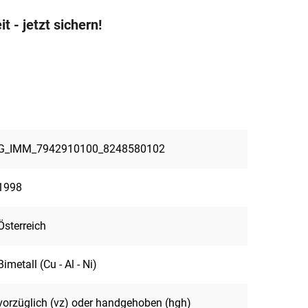
 - jetzt sichern!
G_IMM_7942910100_8248580102
1998
Österreich
Bimetall (Cu - Al - Ni)
vorzüglich (vz) oder handgehoben (hgh)