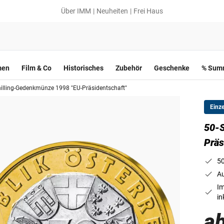
Über IMM
Neuheiten
Frei Haus
men
Film & Co
Historisches
Zubehör
Geschenke
% Summ
illing-Gedenkmünze 1998 "EU-Präsidentschaft"
Einz
50-S
Präs
50
Au
Im
in
ab