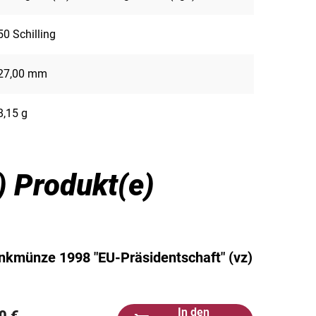
50 Schilling
27,00 mm
8,15 g
e) Produkt(e)
nkmünze 1998 "EU-Präsidentschaft" (vz)
In den
0 €