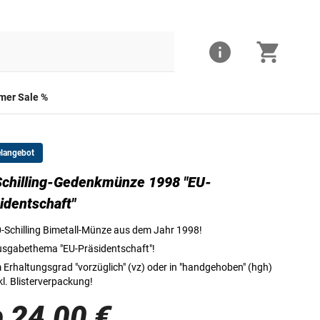
er Sale %
elangebot
chilling-Gedenkmünze 1998 "EU-
Die Vorderseite der 50-Schilling-Gedenkmünze
identschaft"
-Schilling Bimetall-Münze aus dem Jahr 1998!
sgabethema "EU-Präsidentschaft"!
 Erhaltungsgrad "vorzüglich" (vz) oder in "handgehoben" (hgh)
kl. Blisterverpackung!
 24,00 €