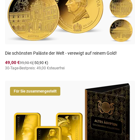
Die schönsten Paläste der Welt - verewigt auf reinem Gold!
49,00 €
99,90 €
(-50,90 €)
30-Tage-Bestpreis: 49,00 €
steuerfrei
Für Sie zusammengestellt