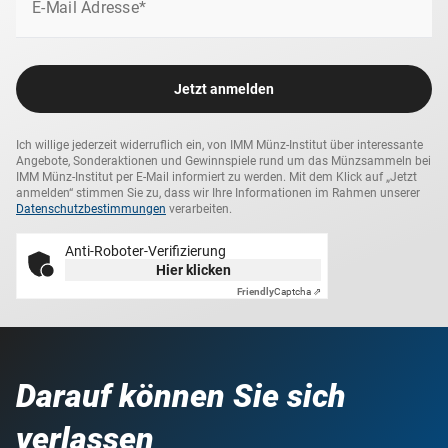
E-Mail Adresse*
der herausragenden Prägequalität Spiegelglanz kommt
das weltbekannte Motiv der historischen Vorlage brillant
zur Geltung.
Jetzt anmelden
Das Original unerreichbar - als Neuprägung für jeden
leistbar: Nicht verpassen!
Ich willige jederzeit widerruflich ein, von IMM Münz-Institut über interessante
Angebote, Sonderaktionen und Gewinnspiele rund um das Münzsammeln bei
IMM Münz-Institut per E-Mail informiert zu werden. Mit dem Klick auf „Jetzt
anmelden“ stimmen Sie zu, dass wir Ihre Informationen im Rahmen unserer
Datenschutzbestimmungen
verarbeiten.
Anti-Roboter-Verifizierung
Hier klicken
Friendly
Captcha ⇗
Darauf können Sie sich
verlassen