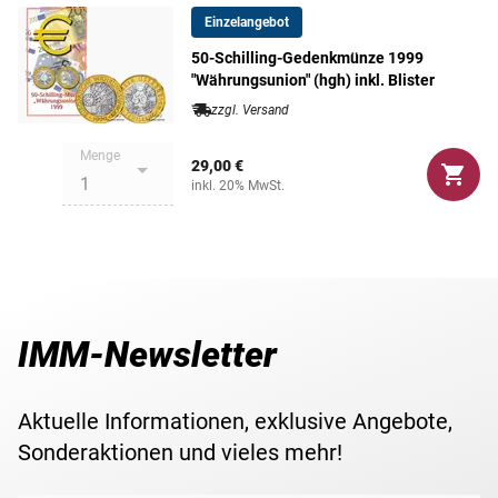
Einzelangebot
Die vorliegende 50-Schilling-Gedenkmünze aus dem Jahr
Maße
27,00 mm
50-Schilling-Gedenkmünze 1999
1999 wurde zum Thema "Währungsunion" geprägt.
"Währungsunion" (hgh) inkl. Blister
Gewicht
8,15 g
Ein bedeutendes Andenken an die Schillingzeit - jetzt
zzgl. Versand
sichern!
Menge
29,00 €
inkl. 20% MwSt.
IMM-Newsletter
Aktuelle Informationen, exklusive Angebote,
Sonderaktionen und vieles mehr!