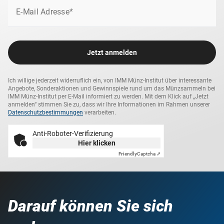
E-Mail Adresse*
Jetzt anmelden
Ich willige jederzeit widerruflich ein, von IMM Münz-Institut über interessante
Angebote, Sonderaktionen und Gewinnspiele rund um das Münzsammeln bei
IMM Münz-Institut per E-Mail informiert zu werden. Mit dem Klick auf „Jetzt
anmelden“ stimmen Sie zu, dass wir Ihre Informationen im Rahmen unserer
Datenschutzbestimmungen
verarbeiten.
Anti-Roboter-Verifizierung
Hier klicken
Friendly
Captcha ⇗
Darauf können Sie sich