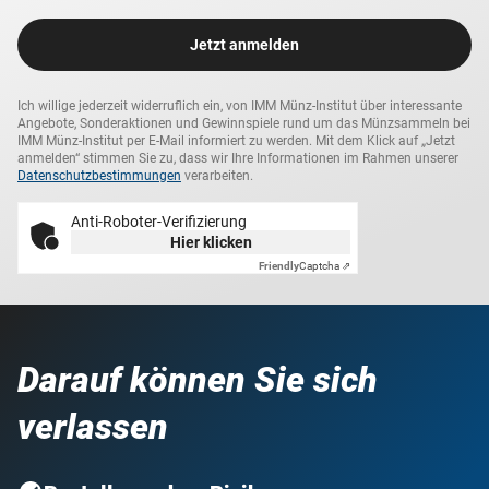
Jetzt anmelden
Ich willige jederzeit widerruflich ein, von IMM Münz-Institut über interessante
Angebote, Sonderaktionen und Gewinnspiele rund um das Münzsammeln bei
IMM Münz-Institut per E-Mail informiert zu werden. Mit dem Klick auf „Jetzt
anmelden“ stimmen Sie zu, dass wir Ihre Informationen im Rahmen unserer
Datenschutzbestimmungen
verarbeiten.
Anti-Roboter-Verifizierung
Hier klicken
Friendly
Captcha ⇗
Darauf können Sie sich
verlassen