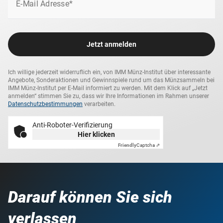
1663-1665) wurden
aus edlem Silber geprägt
und liegen
E-Mail Adresse*
in der guten
Erhaltung "sehr schön"
vor. Jede der Münzen
wurde von Experten einzeln und von Hand auf ihre Echtheit
und Qualität geprüft.
Jetzt anmelden
Sichern Sie sich diese bis zu 400 Jahre alten Zeitzeugen
österreichischer Geschichte!
Ich willige jederzeit widerruflich ein, von IMM Münz-Institut über interessante
Angebote, Sonderaktionen und Gewinnspiele rund um das Münzsammeln bei
IMM Münz-Institut per E-Mail informiert zu werden. Mit dem Klick auf „Jetzt
anmelden“ stimmen Sie zu, dass wir Ihre Informationen im Rahmen unserer
Datenschutzbestimmungen
verarbeiten.
Anti-Roboter-Verifizierung
Hier klicken
Friendly
Captcha ⇗
Darauf können Sie sich
verlassen