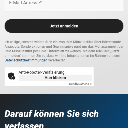
Widerstände, eine Einigung mit Ungarn herbeizuführen,
E-Mail Adresse*
was zur Entstehung der k.u.k. Doppelmonarchie Österreich-
Ungarn führte.
Jetzt anmelden
In diesem Set werden Kaiser Franz Joseph I. und "seine
Sisi" auf außergewöhnliche Weise miteinander vereint. Die
Briefmarke zeigt das weltberühmte Portrait der Kaiserin,
Ich willige jederzeit widerruflich ein, von IMM Münz-Institut über interessante
Angebote, Sonderaktionen und Gewinnspiele rund um das Münzsammeln bei
welches 1865 von Franz Xaver Winterhalter geschaffen
IMM Münz-Institut per E-Mail informiert zu werden. Mit dem Klick auf „Jetzt
wurde. Sie wurde 2010 anlässlich der EXPO in Shanghai
anmelden“ stimmen Sie zu, dass wir Ihre Informationen im Rahmen unserer
Datenschutzbestimmungen
verarbeiten.
verausgabt.
Kombiniert wird diese imposante Briefmarke mit einer
Anti-Roboter-Verifizierung
Original-Münze aus edlem Silber von ihrem Gemahl Kaiser
Hier klicken
Franz Joseph I., welche in den Jahren 1912-1916 geprägt
Friendly
Captcha ⇗
wurde.
Darauf können Sie sich
verlassen