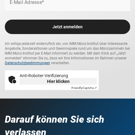
E-Mail Adresse*
Ein prächtiger Goldschatz mit tiefer Bedeutung - jetzt
sichern!
Jetzt anmelden
Ich willige jederzeit widerruflich ein, von IMM Münz-Institut über interessante
Angebote, Sonderaktionen und Gewinnspiele rund um das Münzsammeln bei
IMM Münz-Institut per E-Mail informiert zu werden. Mit dem Klick auf „Jetzt
anmelden“ stimmen Sie zu, dass wir Ihre Informationen im Rahmen unserer
Datenschutzbestimmungen
verarbeiten.
Anti-Roboter-Verifizierung
Hier klicken
Friendly
Captcha ⇗
Darauf können Sie sich
verlassen