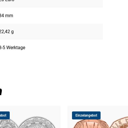
34 mm
22,42 g
3-5 Werktage
n
ebot
Einzelangebot