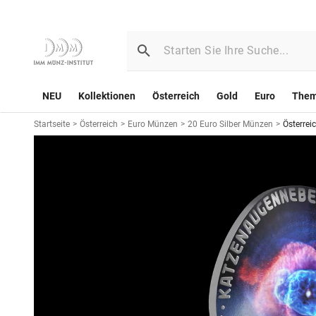
NEU
Kollektionen
Österreich
Gold
Euro
The
Startseite
>
Österreich
>
Euro Münzen
>
20 Euro Silber Münzen
>
Österrei