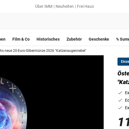
Über IMM
Neuheiten
Frei Haus
men
Film & Co
Historisches
Zubehör
Geschenke
% Summ
chs neue 20-Euro-Silbermünze 2026 "Katzenaugennebel"
Einz
Öste
"Kat
Ex
Ed
Ex
1