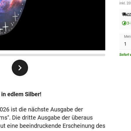
inkl. 2
zz
3-
Men
Sofort 
in edlem Silber!
26 ist die nächste Ausgabe der
ms". Die dritte Ausgabe der überaus
eut eine beeindruckende Erscheinung des