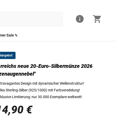
er Sale %
elangebot
rreichs neue 20-Euro-Silbermünze 2026
Österreichs neue 20-Euro-Silbermünze 2026 "Katzenaugenne
zenaugennebel"
travagantes Design mit dynamischer Wellenstruktur!
les Sterling-Silber (925/1000) mit Farbveredelung!
klusive Limitierung: nur 30.000 Exemplare weltweit!
14,90 €