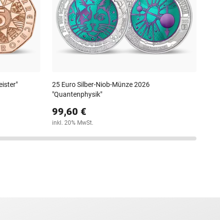
5,
steu
ister"
25 Euro Silber-Niob-Münze 2026
"Quantenphysik"
99,60 €
inkl. 20% MwSt.