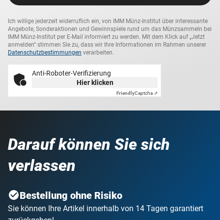
Ich willige jederzeit widerruflich ein, von IMM Münz-Institut über interessante
Angebote, Sonderaktionen und Gewinnspiele rund um das Münzsammeln bei
IMM Münz-Institut per E-Mail informiert zu werden. Mit dem Klick auf „Jetzt
anmelden“ stimmen Sie zu, dass wir Ihre Informationen im Rahmen unserer
Datenschutzbestimmungen
verarbeiten.
Anti-Roboter-Verifizierung
Hier klicken
Friendly
Captcha ⇗
Darauf können Sie sich
verlassen
Bestellung ohne Risiko
Sie können Ihre Artikel innerhalb von 14 Tagen garantiert