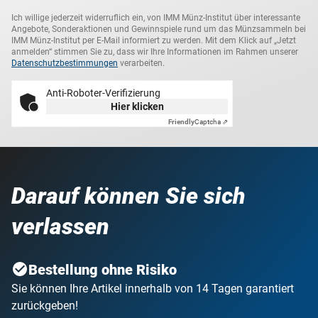
Ich willige jederzeit widerruflich ein, von IMM Münz-Institut über interessante
Angebote, Sonderaktionen und Gewinnspiele rund um das Münzsammeln bei
IMM Münz-Institut per E-Mail informiert zu werden. Mit dem Klick auf „Jetzt
anmelden“ stimmen Sie zu, dass wir Ihre Informationen im Rahmen unserer
Datenschutzbestimmungen
verarbeiten.
Anti-Roboter-Verifizierung
Hier klicken
Friendly
Captcha ⇗
Darauf können Sie sich
verlassen
Bestellung ohne Risiko
Sie können Ihre Artikel innerhalb von 14 Tagen garantiert
zurückgeben!