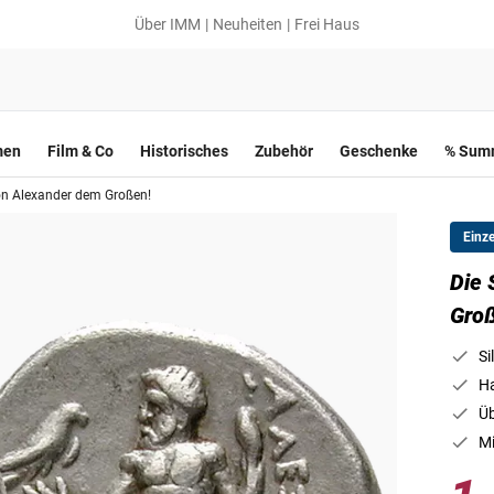
Über IMM
Neuheiten
Frei Haus
men
Film & Co
Historisches
Zubehör
Geschenke
% Summ
on Alexander dem Großen!
Einz
Die 
Gro
Si
Ha
Üb
Mi