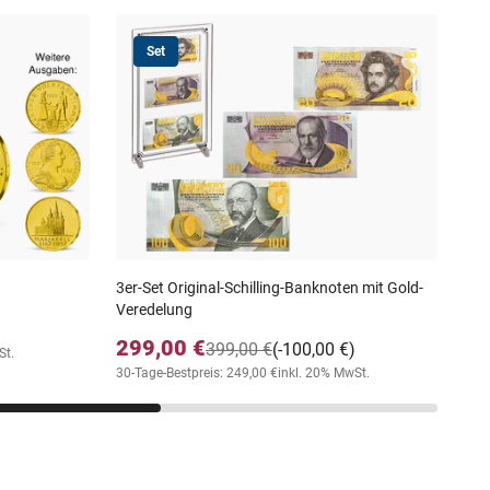
Set
20 K
Dop
94
inkl
3er-Set Original-Schilling-Banknoten mit Gold-
Veredelung
299,00 €
399,00 €
(-100,00 €)
St.
30-Tage-Bestpreis: 249,00 €
inkl. 20% MwSt.