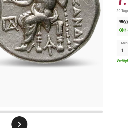
1
30-Tage
Ve
3
Men
Verfüg