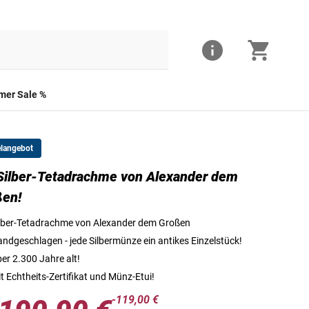
er Sale %
elangebot
Silber-Tetadrachme von Alexander dem
Tetadrachme von Alexander dem Großen mit dem Portrait des berühmt
ßen!
lber-Tetadrachme von Alexander dem Großen
ndgeschlagen - jede Silbermünze ein antikes Einzelstück!
er 2.300 Jahre alt!
t Echtheits-Zertifikat und Münz-Etui!
-119,00 €