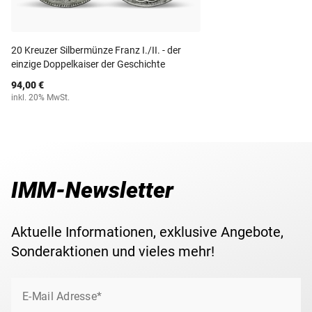
und sichern Sie sich einen fast 2.000 Jahre alten
Maße
20,00 mm
Silberdenar von Kaiser Hadrian zum Top-Angebotspreis in
sehr schöner Erhaltung!
Gewicht
0,01 g
20 Kreuzer Silbermünze Franz I./II. - der
einzige Doppelkaiser der Geschichte
Lieferzeit
5-6 Wochen
94,00 €
inkl. 20% MwSt.
IMM-Newsletter
Aktuelle Informationen, exklusive Angebote,
Sonderaktionen und vieles mehr!
E-Mail Adresse*