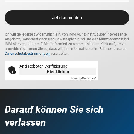
Jetzt anmelden
Ich willige jederzeit widerruflich ein, von IMM Münz-Institut über interessante
Angebote, Sonderaktionen und Gewinnspiele rund um das Münzsammeln bei
IMM Münz-Institut per E-Mail informiert zu werden. Mit dem Klick auf „Jetzt
anmelden“ stimmen Sie zu, dass wir Ihre Informationen im Rahmen unserer
Datenschutzbestimmungen
verarbeiten.
Anti-Roboter-Verifizierung
Hier klicken
Friendly
Captcha ⇗
Darauf können Sie sich
verlassen