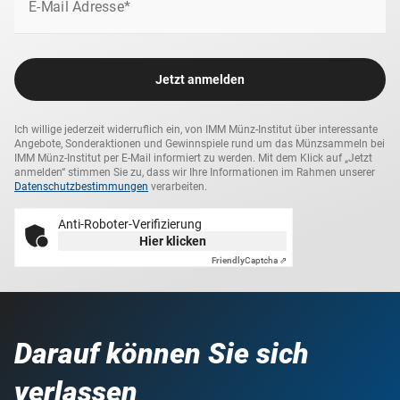
E-Mail Adresse*
Jetzt anmelden
Ich willige jederzeit widerruflich ein, von IMM Münz-Institut über interessante
Angebote, Sonderaktionen und Gewinnspiele rund um das Münzsammeln bei
IMM Münz-Institut per E-Mail informiert zu werden. Mit dem Klick auf „Jetzt
anmelden“ stimmen Sie zu, dass wir Ihre Informationen im Rahmen unserer
Datenschutzbestimmungen
verarbeiten.
Anti-Roboter-Verifizierung
Hier klicken
Friendly
Captcha ⇗
Darauf können Sie sich
verlassen