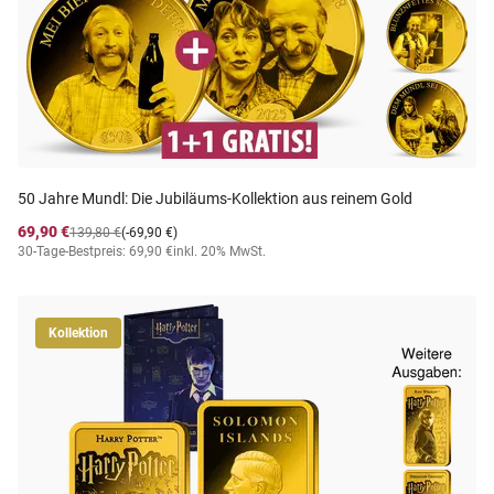
50 Jahre Mundl: Die Jubiläums-Kollektion aus reinem Gold
69,90 €
139,80 €
(-69,90 €)
30-Tage-Bestpreis: 69,90 €
inkl. 20% MwSt.
Kollektion