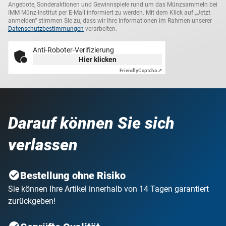
Angebote, Sonderaktionen und Gewinnspiele rund um das Münzsammeln bei
IMM Münz-Institut per E-Mail informiert zu werden. Mit dem Klick auf „Jetzt
anmelden“ stimmen Sie zu, dass wir Ihre Informationen im Rahmen unserer
Datenschutzbestimmungen
verarbeiten.
Anti-Roboter-Verifizierung
Hier klicken
Friendly
Captcha ⇗
Darauf können Sie sich
verlassen
Bestellung ohne Risiko
Sie können Ihre Artikel innerhalb von 14 Tagen garantiert
zurückgeben!