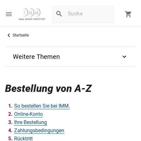
Startseite
Weitere Themen
Bestellung von A-Z
Bestellung von A-Z
Häufige Fragen
Alles rund um den Versand
So bestellen Sie bei IMM.
Online-Konto
Rücksendungen - unkompliziert & schnell
Ihre Bestellung
Zahlungsbedingungen
Rücktritt
Rücktritt