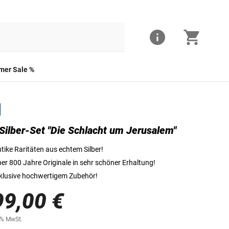
er Sale %
Silber-Set "Die Schlacht um Jerusalem"
Dirham | Islamische Staaten - Ayyubiden, 12.-13. Jhdt | ca. 2,70 g Silber | ⌀ ca. 
tike Raritäten aus echtem Silber!
er 800 Jahre Originale in sehr schöner Erhaltung!
klusive hochwertigem Zubehör!
99,00 €
0% MwSt.