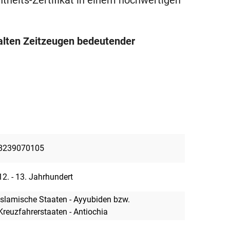
chtheits-Zertifikat in einem hochwertigen
e alten Zeitzeugen bedeutender
8239070105
12. - 13. Jahrhundert
Islamische Staaten - Ayyubiden bzw.
Kreuzfahrerstaaten - Antiochia