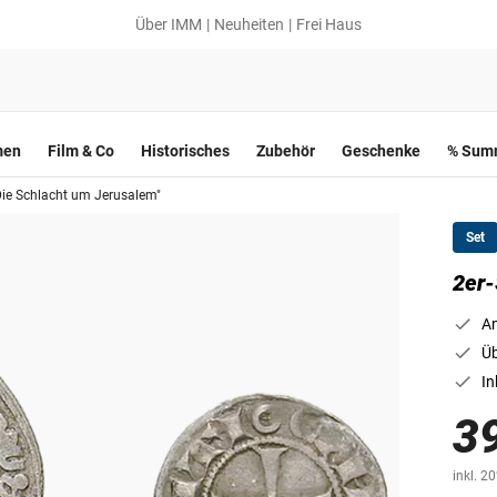
Über IMM
Neuheiten
Frei Haus
men
Film & Co
Historisches
Zubehör
Geschenke
% Summ
"Die Schlacht um Jerusalem"
Set
2er-
An
Üb
In
3
inkl. 2