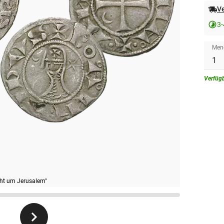
Ve
3
Men
Verfüg
acht um Jerusalem"