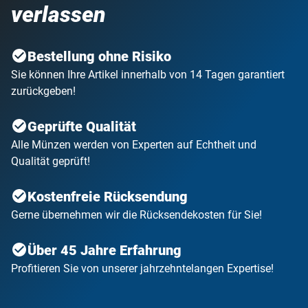
ist.
verlassen
Alle Münzen sind handgeschlagene Unikate aus Bronze
und liegen in sehr schöner Erhaltung vor. Sie erhalten das
Bestellung ohne Risiko
Set inklusive Echtheits-Zertifikat in einem hochwertigen
Sie können Ihre Artikel innerhalb von 14 Tagen garantiert
Etui zur sicheren und repräsentativen Verwahrung.
zurückgeben!
Antike Zeitzeugen des Alten Rom und ein faszinierender
Geprüfte Qualität
Einblick in dessen Militärgeschichte - sichern Sie sich
Alle Münzen werden von Experten auf Echtheit und
jetzt Ihr Exemplar!
Qualität geprüft!
Kostenfreie Rücksendung
Gerne übernehmen wir die Rücksendekosten für Sie!
Über 45 Jahre Erfahrung
Profitieren Sie von unserer jahrzehntelangen Expertise!