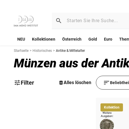
NEU
Kollektionen
Österreich
Gold
Euro
The
Startseite
>
Historisches
>
Antike & Mittelalter
Münzen aus der Antik
Filter
Alles löschen
Beliebthe
Kollektion