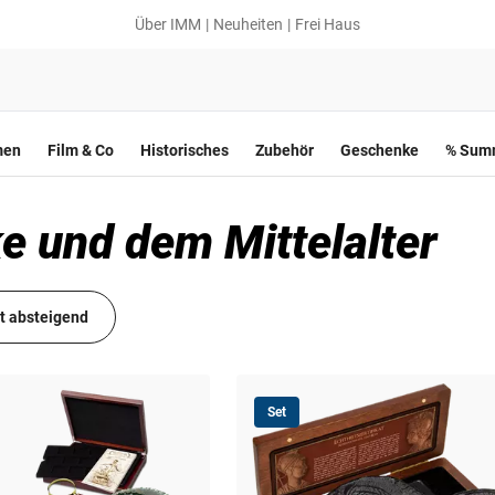
Über IMM
Neuheiten
Frei Haus
men
Film & Co
Historisches
Zubehör
Geschenke
% Summ
e und dem Mittelalter
it absteigend
Set