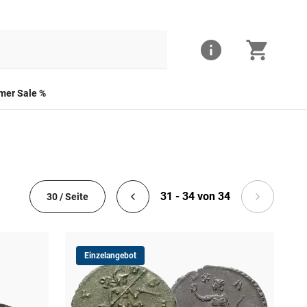
er Sale %
31 - 34 von 34
30 / Seite
Einzelangebot