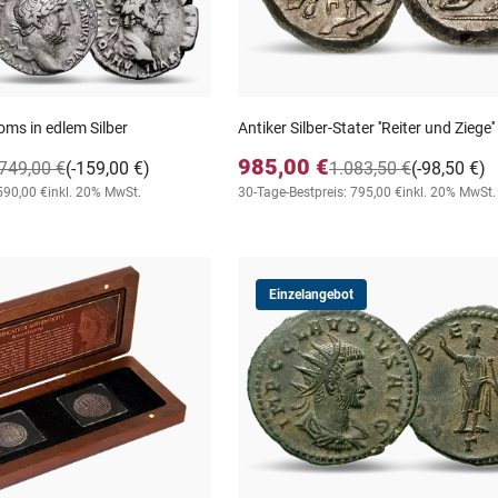
oms in edlem Silber
Antiker Silber-Stater ''Reiter und Ziege''
985,00 €
749,00 €
(-159,00 €)
1.083,50 €
(-98,50 €)
590,00 €
inkl. 20% MwSt.
30-Tage-Bestpreis: 795,00 €
inkl. 20% MwSt.
Einzelangebot