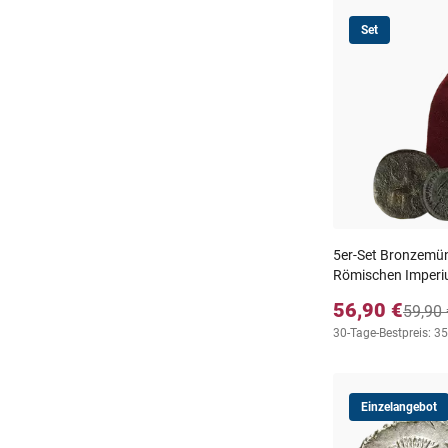
Set
5er-Set Bronzemün
Römischen Imper
56,90 €
59,90 
30-Tage-Bestpreis: 35
Einzelangebot