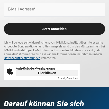
E-Mail Adresse*
Jetzt anmelden
Ich willige jederzeit widerruflich ein, von IMM Münz-Institut über interessante
Angebote, Sonderaktionen und Gewinnspiele rund um das Münzsammeln bei
IMM Münz-Institut per E-Mail informiert zu werden. Mit dem Klick auf „Jetzt
anmelden“ stimmen Sie zu, dass wir Ihre Informationen im Rahmen unserer
Datenschutzbestimmungen
verarbeiten.
Anti-Roboter-Verifizierung
Hier klicken
Friendly
Captcha ⇗
Darauf können Sie sich